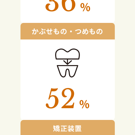
36
%
かぶせもの・つめもの
52
%
矯正装置