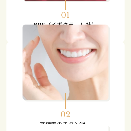
01
BPS（イボクラール社）
認定技工所
02
高精度のチタン冠、
チタンブリッチが鋳造できる