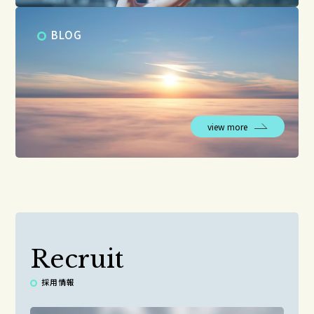
BLOG
view more
Recruit
採用情報